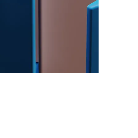
Full outsourcing
Outsourcing RH
Outsourcing Processos Conhecimento