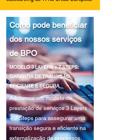
Como pode beneficiar
dos nossos serviços
de BPO
MODELO 3 LAYERS + 7 STEPS:
GARANTIA DE TRANSIÇÃO
EFICIENTE E SEGURA
Adotamos um modelo de
prestação de serviços 3 Layers
+ 7 Steps para assegurar uma
transição segura e eficiente na
externalização de processos.