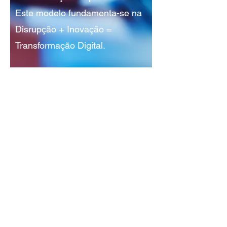
Este modelo fundamenta-se na
Disrupção + Inovação =
Transformação Digital.
EXPERIÊNCIA NA GESTÃO DE
PROCESSOS MULTISSECTORIAL
Possuímos uma vasta experiência na
gestão de processos especializados
em diversos setores, desde o setor
bancário e de seguros até aos
serviços legais e utilities.