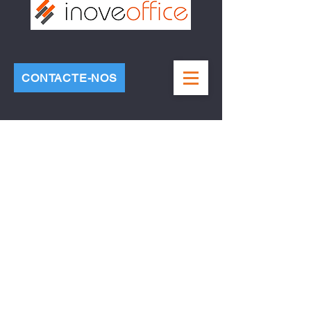
CONTACTE-NOS
Outsourcing de
Processos de Negócio
Oferecemos um leque
completo de serviços para
auxiliar as organizações a
operar de forma mais
eficiente. Estabelecemos
padrões de excelência e