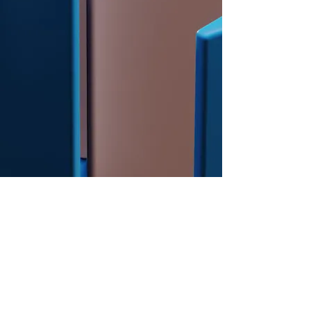
Full outsourcing
Outsourcing RH
Outsourcing Processos Conhecimento